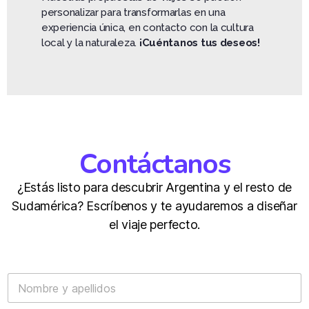
personalizar para transformarlas en una
experiencia única, en contacto con la cultura
local y la naturaleza.
¡Cuéntanos tus deseos!
Contáctanos
¿Estás listo para descubrir Argentina y el resto de
Sudamérica? Escríbenos y te ayudaremos a diseñar
el viaje perfecto.
C
N
o
o
m
m
e