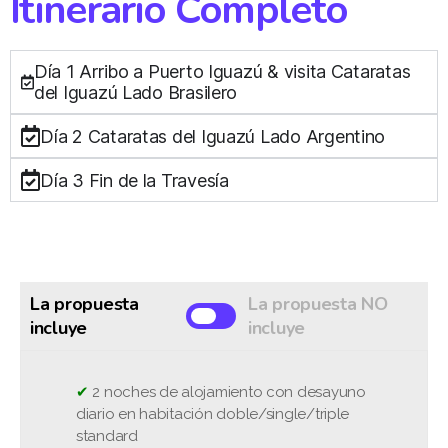
Itinerario Completo
Día 1 Arribo a Puerto Iguazú & visita Cataratas
del Iguazú Lado Brasilero
Día 2 Cataratas del Iguazú Lado Argentino
Día 3 Fin de la Travesía
La propuesta
La propuesta NO
incluye
incluye
✔
❌
2 noches de alojamiento con desayuno
diario en habitación doble/single/triple
❌
standard
❌