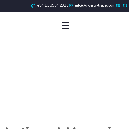
+54 11 3964 2923
info@qwerty-travel.com
Mendoza