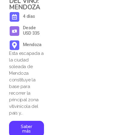
DEL VINO:
MENDOZA
4 días
Desde
USD 335
Mendoza
Esta escapada a
la ciudad
soleada de
Mendoza
constituye la
base para
recorrer la
principal zona
vitivinícola del
país y…
Saber
más