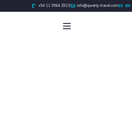
+54 11 3964 2923
info@qwerty-travel.com
Cataratas del
Iguazú