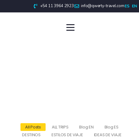
+54 11 3964 2923
info@qwerty-travel.com
Mendoza
All Posts
ALL TRIPS
Blog EN
Blog ES
DESTINOS
ESTILOS DE VIAJE
IDEAS DE VIAJE