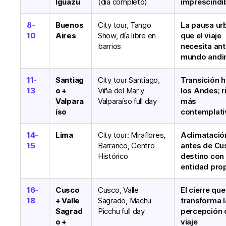
Iguazú
(día completo)
imprescindi
8-
Buenos
City tour, Tango
La pausa ur
10
Aires
Show, día libre en
que el viaje
barrios
necesita ant
mundo andi
11-
Santiag
City tour Santiago,
Transición h
13
o +
Viña del Mar y
los Andes; r
Valpara
Valparaíso full day
más
íso
contemplati
14-
Lima
City tour: Miraflores,
Aclimatació
15
Barranco, Centro
antes de Cu
Histórico
destino con
entidad pro
16-
Cusco
Cusco, Valle
El cierre que
18
+ Valle
Sagrado, Machu
transforma l
Sagrad
Picchu full day
percepción 
o +
viaje