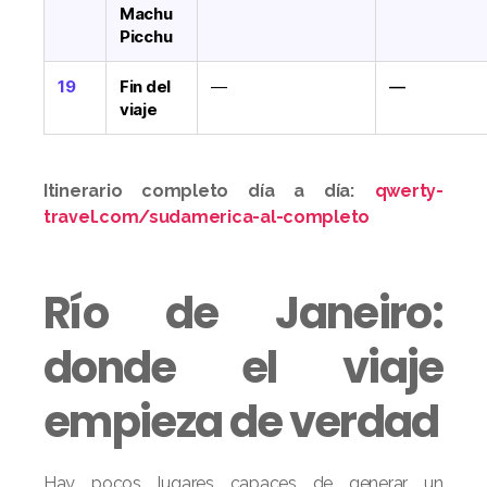
Machu
Picchu
19
Fin del
—
—
viaje
Itinerario completo día a día:
qwerty-
travel.com/sudamerica-al-completo
Río de Janeiro:
donde el viaje
empieza de verdad
Hay pocos lugares capaces de generar un