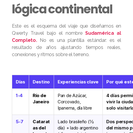
lógica continental
Este es el esquema del viaje que diseñamos en
Qwerty Travel bajo el nombre
Sudamérica al
Completo.
No es una plantilla estándar: es el
resultado de años ajustando tiempos reales,
conexiones y ritmos sobre el terreno.
Días
Destino
Experiencias clave
Por qué est
1-4
Río de
Pan de Azúcar,
4 días perm
Janeiro
Corcovado,
vivir la ciud
Ipanema, día libre
solo visitarl
5-7
Catarat
Lado brasileño (½
Dos perspec
as del
día) + lado argentino
del mismo p